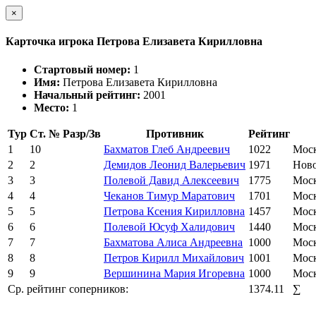
×
Карточка игрока Петрова Елизавета Кирилловна
Стартовый номер:
1
Имя:
Петрова Елизавета Кирилловна
Начальный рейтинг:
2001
Место:
1
Тур
Ст. №
Разр/Зв
Противник
Рейтинг
1
10
Бахматов Глеб Андреевич
1022
Мос
2
2
Демидов Леонид Валерьевич
1971
Ново
3
3
Полевой Давид Алексеевич
1775
Мос
4
4
Чеканов Тимур Маратович
1701
Мос
5
5
Петрова Ксения Кирилловна
1457
Моск
6
6
Полевой Юсуф Халидович
1440
Мос
7
7
Бахматова Алиса Андреевна
1000
Мос
8
8
Петров Кирилл Михайлович
1001
Мос
9
9
Вершинина Мария Игоревна
1000
Мос
Ср. рейтинг соперников:
1374.11
∑