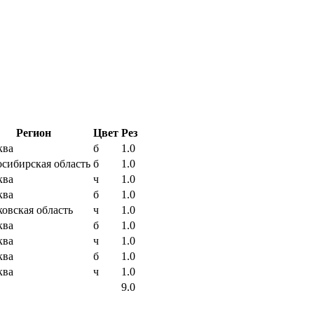
Регион
Цвет
Рез
ква
б
1.0
сибирская область
б
1.0
ква
ч
1.0
ква
б
1.0
овская область
ч
1.0
ква
б
1.0
ква
ч
1.0
ква
б
1.0
ква
ч
1.0
9.0