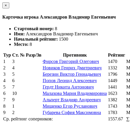
×
Карточка игрока Александров Владимир Евгеньевич
Стартовый номер:
8
Имя:
Александров Владимир Евгеньевич
Начальный рейтинг:
1500
Место:
8
Тур
Ст. №
Разр/Зв
Противник
Рейтинг
1
3
Фирсов Григорий Олегович
1470
М
2
4
Новиков Генрих Дмитриевич
1332
М
3
5
Березин Виктор Геннадьевич
1796
М
4
6
Попов Леонид Алексеевич
1449
М
5
7
Гердт Никита Антонович
1441
М
6
10
Малахова Мария Владимировна
1623
М
7
9
Альперт Владияр Андреевич
1382
М
8
1
Мищенко Егор Русланович
1743
М
9
2
Губарева София Максимовна
1783
М
Ср. рейтинг соперников:
1557.67
∑