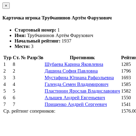
×
Карточка игрока Трубчанинов Артём Фарухович
Стартовый номер:
1
Имя:
Трубчанинов Артём Фарухович
Начальный рейтинг:
1937
Место:
3
Тур
Ст. №
Разр/Зв
Противник
Рейти
1
8
Шубаева Карина Яковлевна
1285
2
2
Дашина София Павловна
1796
3
3
Мустафина Юлиана Рафаэльевна
1693
4
4
Галенда Семен Владимирович
1585
5
5
Пластинин Ярослав Владиславович
1582
6
6
Алышев Андрей Евгеньевич
1550
7
7
Прищенко Андрей Сергеевич
1541
Ср. рейтинг соперников:
1576.0