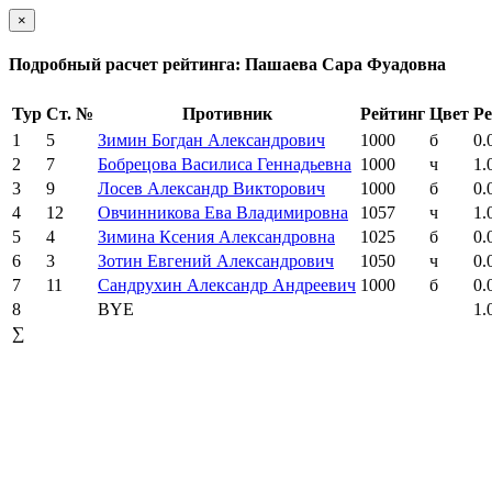
×
Подробный расчет рейтинга: Пашаева Сара Фуадовна
Тур
Ст. №
Противник
Рейтинг
Цвет
Ре
1
5
Зимин Богдан Александрович
1000
б
0.
2
7
Бобрецова Василиса Геннадьевна
1000
ч
1.
3
9
Лосев Александр Викторович
1000
б
0.
4
12
Овчинникова Ева Владимировна
1057
ч
1.
5
4
Зимина Ксения Александровна
1025
б
0.
6
3
Зотин Евгений Александрович
1050
ч
0.
7
11
Сандрухин Александр Андреевич
1000
б
0.
8
BYE
1.
∑