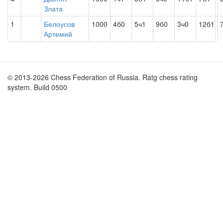
Злата
1
Белоусов
1000
4б0
5ч1
9б0
3ч0
12б1
Артемий
© 2013-2026 Chess Federation of Russia. Ratg chess rating
system. Build 0500