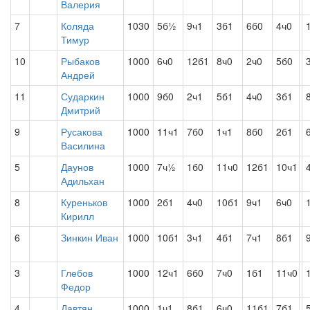
Валерия
7
Коляда
1030
5б½
9ч1
3б1
6б0
4ч0
Тимур
10
Рыбаков
1000
6ч0
12б1
8ч0
2ч0
5б0
Андрей
11
Сударкин
1000
9б0
2ч1
5б1
4ч0
3б1
Дмитрий
9
Русакова
1000
11ч1
7б0
1ч1
8б0
2б1
Василина
5
Даунов
1000
7ч½
1б0
11ч0
12б1
10ч1
Адильхан
8
Куреньков
1000
2б1
4ч0
10б1
9ч1
6ч0
Кирилл
6
Зинкин Иван
1000
10б1
3ч1
4б1
7ч1
8б1
3
Глебов
1000
12ч1
6б0
7ч0
1б1
11ч0
Федор
4
Давтян
1000
1ч1
8б1
6ч0
11б1
7б1