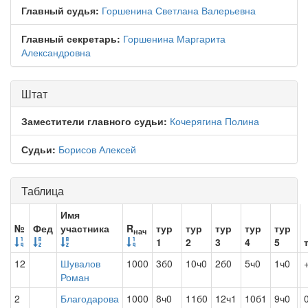
Главный судья:
Горшенина Светлана Валерьевна
Главный секретарь:
Горшенина Маргарита
Александровна
Штат
Заместители главного судьи:
Кочерягина Полина
Судьи:
Борисов Алексей
Таблица
Имя
№
Фед
участника
R
тур
тур
тур
тур
тур
нач
1
2
3
4
5
12
Шувалов
1000
3б0
10ч0
2б0
5ч0
1ч0
Роман
2
Благодарова
1000
8ч0
11б0
12ч1
10б1
9ч0