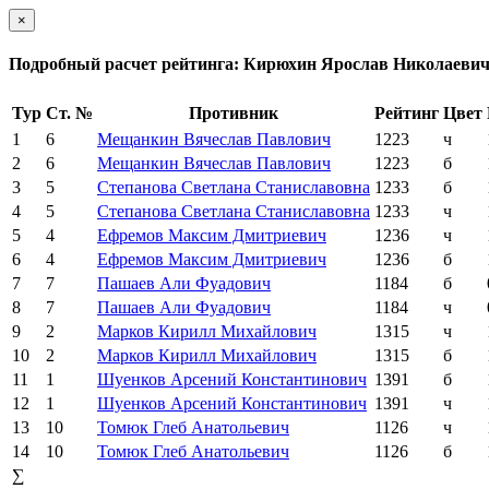
×
Подробный расчет рейтинга: Кирюхин Ярослав Николаеви
Тур
Ст. №
Противник
Рейтинг
Цвет
1
6
Мещанкин Вячеслав Павлович
1223
ч
2
6
Мещанкин Вячеслав Павлович
1223
б
3
5
Степанова Светлана Станиславовна
1233
б
4
5
Степанова Светлана Станиславовна
1233
ч
5
4
Ефремов Максим Дмитриевич
1236
ч
6
4
Ефремов Максим Дмитриевич
1236
б
7
7
Пашаев Али Фуадович
1184
б
8
7
Пашаев Али Фуадович
1184
ч
9
2
Марков Кирилл Михайлович
1315
ч
10
2
Марков Кирилл Михайлович
1315
б
11
1
Шуенков Арсений Константинович
1391
б
12
1
Шуенков Арсений Константинович
1391
ч
13
10
Томюк Глеб Анатольевич
1126
ч
14
10
Томюк Глеб Анатольевич
1126
б
∑