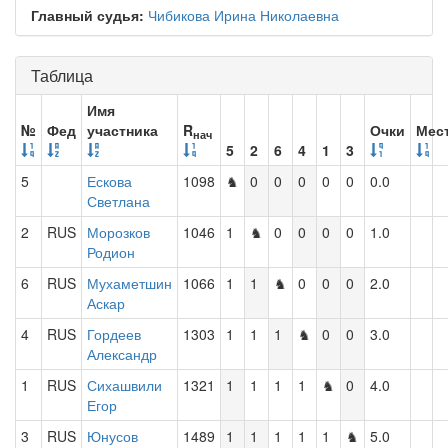
Главный судья:
Чибикова Ирина Николаевна
Таблица
Имя
№
Фед
участника
R
Очки
Мес
нач
5
2
6
4
1
3
5
Ескова
1098
♞
0
0
0
0
0
0.0
Светлана
2
RUS
Морозков
1046
1
♞
0
0
0
0
1.0
Родион
6
RUS
Мухаметшин
1066
1
1
♞
0
0
0
2.0
Аскар
4
RUS
Гордеев
1303
1
1
1
♞
0
0
3.0
Александр
1
RUS
Сихашвили
1321
1
1
1
1
♞
0
4.0
Егор
3
RUS
Юнусов
1489
1
1
1
1
1
♞
5.0