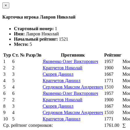
×
Карточка игрока Лавров Николай
Стартовый номер:
1
Имя:
Лавров Николай
Начальный рейтинг:
1521
Место:
5
Тур
Ст. №
Разр/Зв
Противник
Рейтинг
1
6
Яковенко Олег Викторович
1957
Мос
2
2
Крапчетов Николай
1900
Мос
3
3
Скорев Даниил
1667
Мос
4
5
Крапчетов Даниил
1771
Мос
5
4
Сердюков Максим Андреевич
1510
Мос
6
6
Яковенко Олег Викторович
1957
Мос
7
2
Крапчетов Николай
1900
Мос
8
3
Скорев Даниил
1667
Мос
9
4
Сердюков Максим Андреевич
1510
Мос
10
5
Крапчетов Даниил
1771
Мос
Ср. рейтинг соперников:
1761.00
∑