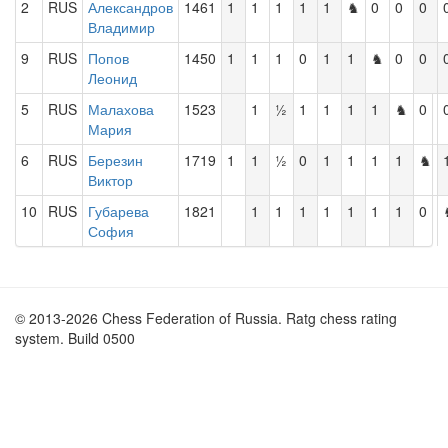
2
RUS
Александров
1461
1
1
1
1
1
♞
0
0
0
Владимир
9
RUS
Попов
1450
1
1
1
0
1
1
♞
0
0
Леонид
5
RUS
Малахова
1523
1
½
1
1
1
1
♞
0
Мария
6
RUS
Березин
1719
1
1
½
0
1
1
1
1
♞
Виктор
10
RUS
Губарева
1821
1
1
1
1
1
1
1
0
София
© 2013-2026 Chess Federation of Russia. Ratg chess rating
system. Build 0500