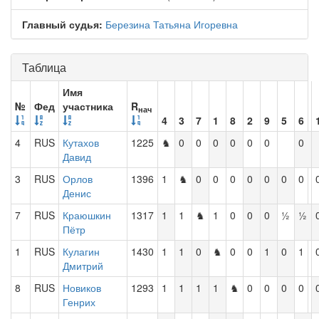
Главный судья:
Березина Татьяна Игоревна
Таблица
Имя
№
Фед
участника
R
нач
4
3
7
1
8
2
9
5
6
4
RUS
Кутахов
1225
♞
0
0
0
0
0
0
0
Давид
3
RUS
Орлов
1396
1
♞
0
0
0
0
0
0
0
Денис
7
RUS
Краюшкин
1317
1
1
♞
1
0
0
0
½
½
Пётр
1
RUS
Кулагин
1430
1
1
0
♞
0
0
1
0
1
Дмитрий
8
RUS
Новиков
1293
1
1
1
1
♞
0
0
0
0
Генрих