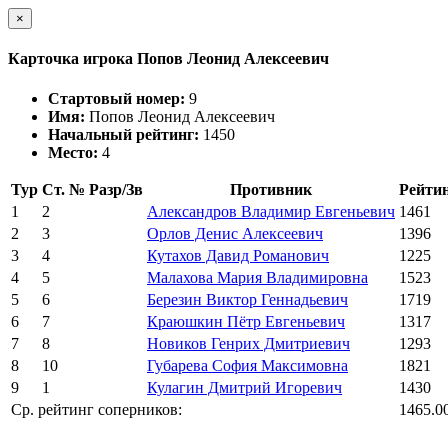
×
Карточка игрока Попов Леонид Алексеевич
Стартовый номер:
9
Имя:
Попов Леонид Алексеевич
Начальный рейтинг:
1450
Место:
4
Тур
Ст. №
Разр/Зв
Противник
Рейти
1
2
Александров Владимир Евгеньевич
1461
2
3
Орлов Денис Алексеевич
1396
3
4
Кутахов Давид Романович
1225
4
5
Малахова Мария Владимировна
1523
5
6
Березин Виктор Геннадьевич
1719
6
7
Краюшкин Пётр Евгеньевич
1317
7
8
Новиков Генрих Дмитриевич
1293
8
10
Губарева София Максимовна
1821
9
1
Кулагин Дмитрий Игоревич
1430
Ср. рейтинг соперников:
1465.0