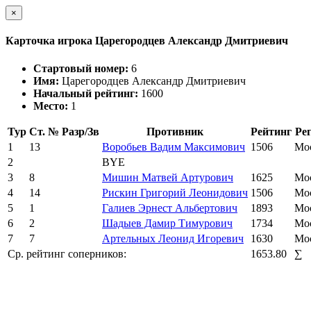
×
Карточка игрока Царегородцев Александр Дмитриевич
Стартовый номер:
6
Имя:
Царегородцев Александр Дмитриевич
Начальный рейтинг:
1600
Место:
1
Тур
Ст. №
Разр/Зв
Противник
Рейтинг
Ре
1
13
Воробьев Вадим Максимович
1506
Мо
2
BYE
3
8
Мишин Матвей Артурович
1625
Мо
4
14
Рискин Григорий Леонидович
1506
Мо
5
1
Галиев Эрнест Альбертович
1893
Мо
6
2
Шадыев Дамир Тимурович
1734
Мо
7
7
Артельных Леонид Игоревич
1630
Мо
Ср. рейтинг соперников:
1653.80
∑