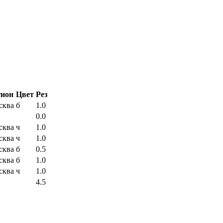
гион
Цвет
Рез
сква
б
1.0
0.0
сква
ч
1.0
сква
ч
1.0
сква
б
0.5
сква
б
1.0
сква
ч
1.0
4.5