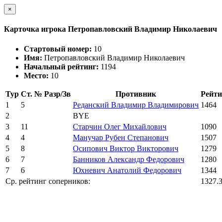
×
Карточка игрока Петропавловский Владимир Николаевич
Стартовый номер:
10
Имя:
Петропавловский Владимир Николаевич
Начальный рейтинг:
1194
Место:
10
Тур
Ст. №
Разр/Зв
Противник
Рейти
1
5
Реданский Владимир Владимирович
1464
2
BYE
3
11
Старчин Олег Михайлович
1090
4
4
Манучар Рубен Степанович
1507
5
8
Осипович Виктор Викторович
1279
6
7
Банников Александр Федорович
1280
7
6
Юхневич Анатолий Федорович
1344
Ср. рейтинг соперников:
1327.