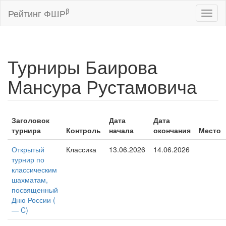
β
Рейтинг ФШР
Toggl
naviga
Турниры Баирова
Мансура Рустамовича
Заголовок
Дата
Дата
турнира
Контроль
начала
окончания
Место
Открытый
Классика
13.06.2026
14.06.2026
турнир по
классическим
шахматам,
посвященный
Дню России (
— C)