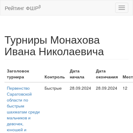
β
Рейтинг ФШР
Toggl
naviga
Турниры Монахова
Ивана Николаевича
Заголовок
Дата
Дата
турнира
Контроль
начала
окончания
Мес
Первенство
Быстрые
28.09.2024
28.09.2024
12
Саратовской
области по
быстрым
шахматам среди
мальчиков и
девочек,
юношей и