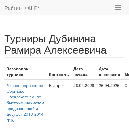
β
Рейтинг ФШР
Toggl
naviga
Турниры Дубинина
Рамира Алексеевича
Заголовок
Дата
Дата
турнира
Контроль
начала
окончания
М
Личное первенство
Быстрые
26.04.2026
26.04.2026
3
Сергиево-
Посадского г.о. по
быстрым шахматам
среди юношей и
девушек 2013-2014
гг.р.