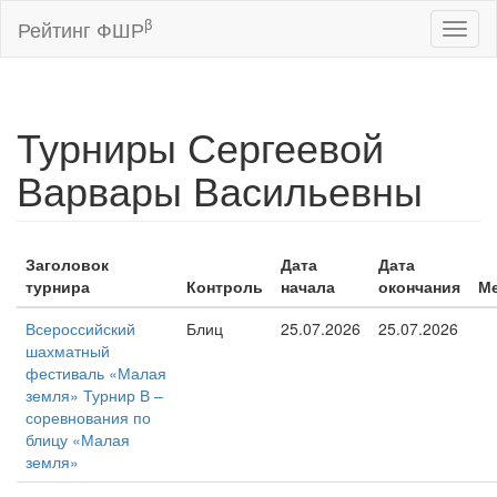
β
Рейтинг ФШР
Toggl
naviga
Турниры Сергеевой
Варвары Васильевны
Заголовок
Дата
Дата
турнира
Контроль
начала
окончания
М
Всероссийский
Блиц
25.07.2026
25.07.2026
шахматный
фестиваль «Малая
земля» Турнир В –
соревнования по
блицу «Малая
земля»