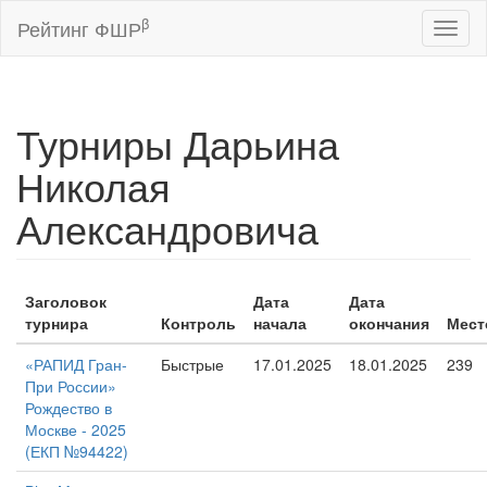
β
Рейтинг ФШР
Toggl
naviga
Турниры Дарьина
Николая
Александровича
Заголовок
Дата
Дата
турнира
Контроль
начала
окончания
Мест
«РАПИД Гран-
Быстрые
17.01.2025
18.01.2025
239
При России»
Рождество в
Москве - 2025
(ЕКП №94422)