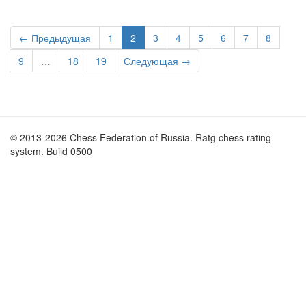
← Предыдущая
1
2
3
4
5
6
7
8
9
…
18
19
Следующая →
© 2013-2026 Chess Federation of Russia. Ratg chess rating
system. Build 0500