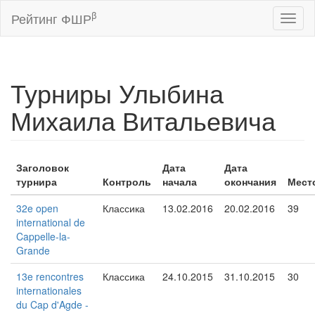
β
Рейтинг ФШР
Toggl
naviga
Турниры Улыбина
Михаила Витальевича
Заголовок
Дата
Дата
турнира
Контроль
начала
окончания
Мест
32e open
Классика
13.02.2016
20.02.2016
39
international de
Cappelle-la-
Grande
13e rencontres
Классика
24.10.2015
31.10.2015
30
internationales
du Cap d'Agde -