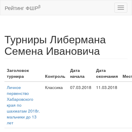
β
Рейтинг ФШР
Toggl
naviga
Турниры Либермана
Семена Ивановича
Заголовок
Дата
Дата
турнира
Контроль
начала
окончания
Мес
Личное
Классика
07.03.2018
11.03.2018
первенство
Хабаровского
края по
шахматам 2018г.
мальчики до 13
лет