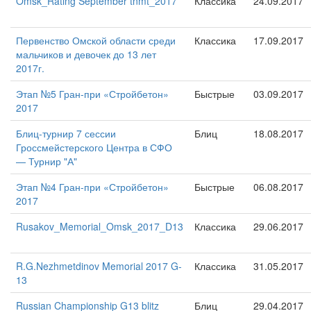
Omsk_Rating September tnmt_2017
Классика
24.09.2017
Первенство Омской области среди
Классика
17.09.2017
мальчиков и девочек до 13 лет
2017г.
Этап №5 Гран-при «Стройбетон»
Быстрые
03.09.2017
2017
Блиц-турнир 7 сессии
Блиц
18.08.2017
Гроссмейстерского Центра в СФО
— Турнир "А"
Этап №4 Гран-при «Стройбетон»
Быстрые
06.08.2017
2017
Rusakov_Memorial_Omsk_2017_D13
Классика
29.06.2017
R.G.Nezhmetdinov Memorial 2017 G-
Классика
31.05.2017
13
Russian Championship G13 blitz
Блиц
29.04.2017