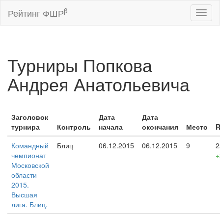
β
Рейтинг ФШР
Toggl
naviga
Турниры Попкова
Андрея Анатольевича
Заголовок
Дата
Дата
турнира
Контроль
начала
окончания
Место
Командный
Блиц
06.12.2015
06.12.2015
9
2
чемпионат
+
Московской
области
2015.
Высшая
лига. Блиц.