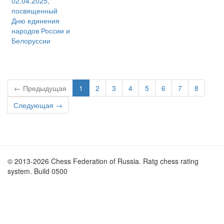
02.04.2025,
посвященный
Дню единения
народов России и
Белоруссии
← Предыдущая
1
2
3
4
5
6
7
8
Следующая →
© 2013-2026 Chess Federation of Russia. Ratg chess rating
system. Build 0500