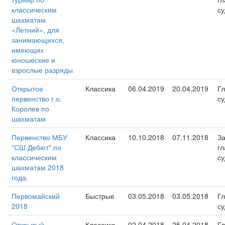
классическим
су
шахматам
«Летний», для
занимающихся,
имеющих
юношеские и
взрослые разряды
Открытое
Классика
06.04.2019
20.04.2019
Г
первенство г.о.
су
Королев по
шахматам
Первенство МБУ
Классика
10.10.2018
07.11.2018
За
"СШ Дебют" по
гл
классическим
су
шахматам 2018
года.
Первомайский
Быстрые
03.05.2018
03.05.2018
Г
2018
су
Открытый
Классика
02.04.2018
25.04.2018
Г