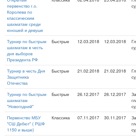
первенство г.о.
су
Королева по
классическим
шахматам среди
юношей и девуше
Турнир по быстрым
Быстрые
12.03.2018
12.03.2018
Г
шахматам в честь
су
дня выборов
Президента РФ
Турнир в честь Дня
Быстрые
21.02.2018
21.02.2018
Г
Защитника
су
Отечества
Турнир по быстрым
Быстрые
26.12.2017
26.12.2017
За
шахматам
гл
"Новогодний"
су
Первенство МБУ
Классика
07.11.2017
30.11.2017
За
"СШ Дебют" ( РШФ
гл
1150 и выше)
су