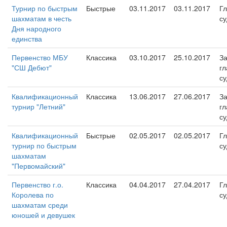
Турнир по быстрым
Быстрые
03.11.2017
03.11.2017
Г
шахматам в честь
су
Дня народного
единства
Первенство МБУ
Классика
03.10.2017
25.10.2017
За
"СШ Дебют"
гл
су
Квалификационный
Классика
13.06.2017
27.06.2017
За
турнир "Летний"
гл
су
Квалификационный
Быстрые
02.05.2017
02.05.2017
Г
турнир по быстрым
су
шахматам
"Первомайский"
Первенство г.о.
Классика
04.04.2017
27.04.2017
Г
Королева по
су
шахматам среди
юношей и девушек