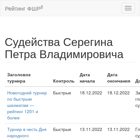
β
Рейтинг ФШР
Toggl
naviga
Судейства Серегина
Петра Владимировича
Заголовок
Дата
Дата
турнира
Контроль
начала
окончания
Д
Новогодний турнир
Быстрые
18.12.2022
18.12.2022
За
по быстрым
гл
шахматам —
су
рейтинг 1201 и
более
Турнир в честь Дня
Быстрые
13.11.2022
13.11.2022
Г
народного
су