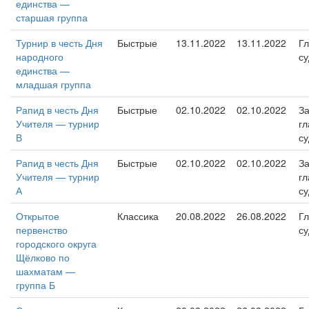
единства —
старшая группа
Турнир в честь Дня
Быстрые
13.11.2022
13.11.2022
Г
народного
су
единства —
младшая группа
Рапид в честь Дня
Быстрые
02.10.2022
02.10.2022
За
Учителя — турнир
гл
В
су
Рапид в честь Дня
Быстрые
02.10.2022
02.10.2022
За
Учителя — турнир
гл
А
су
Открытое
Классика
20.08.2022
26.08.2022
Г
первенство
су
городского округа
Щёлково по
шахматам —
группа Б