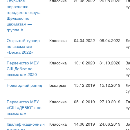
Открытое
Классика
20.08.2022
26.08.2022
Г
первенство
су
городского округа
Щёлково по
шахматам —
группа А
Открытый турнир
Классика
04.04.2022
08.04.2022
Л
по шахматам
су
«Весна 2022»
Первенство МБУ
Классика
10.10.2020
31.10.2020
За
СШ Дебют по
гл
шахматам 2020
су
Новогодний рапид
Быстрые
15.12.2019
15.12.2019
Л
су
Первенство МБУ
Классика
05.10.2019
27.10.2019
Г
«СШ «ДЕБЮТ» по
су
шахматам
Квалификационный
Классика
14.06.2019
24.06.2019
За
турнир по
гл