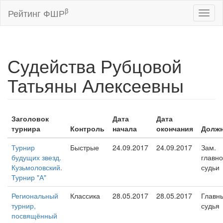
β
Рейтинг ФШР
Toggl
naviga
Судейства Рубцовой
Татьяны Алексеевны
Заголовок
Дата
Дата
турнира
Контроль
начала
окончания
Должн
Турнир
Быстрые
24.09.2017
24.09.2017
Зам.
будущих звезд.
главно
Кузьмоловский.
судьи
Турнир "А"
Региональный
Классика
28.05.2017
28.05.2017
Главн
турнир,
судья
посвящённый